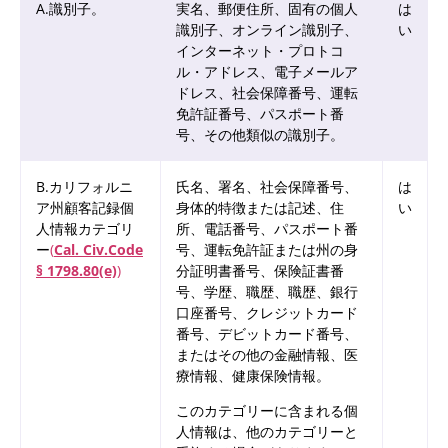
A.識別子。
実名、郵便住所、固有の個人
は
識別子、オンライン識別子、
い
インターネット・プロトコ
ル・アドレス、電子メールア
ドレス、社会保障番号、運転
免許証番号、パスポート番
号、その他類似の識別子。
B.カリフォルニ
氏名、署名、社会保障番号、
は
ア州顧客記録個
身体的特徴または記述、住
い
人情報カテゴリ
所、電話番号、パスポート番
ー
(
Cal. Civ.Code
号、運転免許証または州の身
§ 1798.80(e)
)
分証明書番号、保険証書番
号、学歴、職歴、職歴、銀行
口座番号、クレジットカード
番号、デビットカード番号、
またはその他の金融情報、医
療情報、健康保険情報。
このカテゴリーに含まれる個
人情報は、他のカテゴリーと