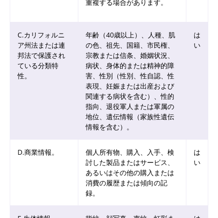
重複する場合があります。
C.カリフォルニ
年齢（40歳以上）、人種、肌
は
ア州法または連
の色、祖先、国籍、市民権、
い
邦法で保護され
宗教または信条、婚姻状況、
ている分類特
病状、身体的または精神的障
性。
害、性別（性別、性自認、性
表現、妊娠または出産および
関連する病状を含む）、性的
指向、退役軍人または軍属の
地位、遺伝情報（家族性遺伝
情報を含む）。
D.商業情報。
個人所有物、購入、入手、検
は
討した製品またはサービス、
い
あるいはその他の購入または
消費の履歴または傾向の記
録。