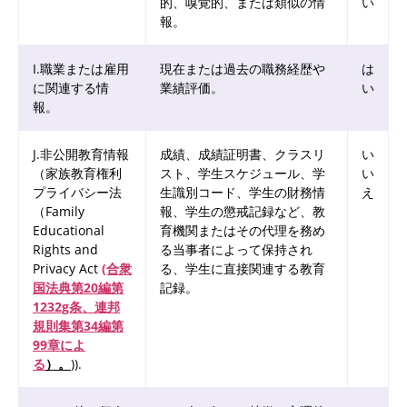
的、嗅覚的、または類似の情
い
報。
I.職業または雇用
現在または過去の職務経歴や
は
に関連する情
業績評価。
い
報。
J.非公開教育情報
成績、成績証明書、クラスリ
い
（家族教育権利
スト、学生スケジュール、学
い
プライバシー法
生識別コード、学生の財務情
え
（Family
報、学生の懲戒記録など、教
Educational
育機関またはその代理を務め
Rights and
る当事者によって保持され
Privacy Act
(合衆
る、学生に直接関連する教育
国法典第20編第
記録。
1232g条、連邦
規則集第34編第
99章によ
る
）。
)).