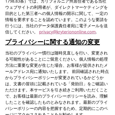
1798.83条）では、カリフォルニア州居住者である当社
ウェブサイトの利用者が、ダイレクトマーケティングを
目的とした第三者への個人情報の開示に関して、一定の
情報を要求することを認めています。このような要請を
行うには、当社のデータ保護責任者宛に電子メールを送
信してください。
privacy@kryteriononline.com
.
プライバシーに関する通知の変更
当社のプライバシー慣行は随時見直しを行い、変更され
る可能性があることにご留意ください。個人情報の処理
方法に重要な変更が生じた場合、お客様が提供されたメ
ールアドレス宛に通知いたします。 前回確認された時点
からプライバシーポリシーが変更されているかどうか
は、文書の冒頭に記載されている「発効日」をご確認い
ただけます。本サービスを引き続きご利用いただくこと
で、お客様は最新のプライバシーポリシーを読み、理解
したことを確認したものとみなされます。最新のプライ
バシーポリシーの内容を把握するため、定期的にこのペ
ージにアクセスされることをお勧めします。