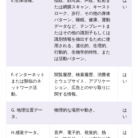
E.生体情報。
指紋、顔写真、声紋、虹彩ま
は
たは網膜スキャン、キースト
い
ローク、歩行、その他の身体
パターン、睡眠、健康、運動
データなど、テンプレートま
たはその他の識別子もしくは
識別情報を抽出するために使
用される、遺伝的、生理的、
行動的、生物学的特性、また
は活動パターン。
F.インターネット
閲覧履歴、検索履歴、消費者
は
または類似のネ
とウェブサイト、アプリケー
い
ットワーク活
ション、広告とのやり取りに
動。
関する情報。
G. 地理位置デー
物理的な場所や動き。
は
タ。
い
H.感覚データ。
音声、電子的、視覚的、熱
は