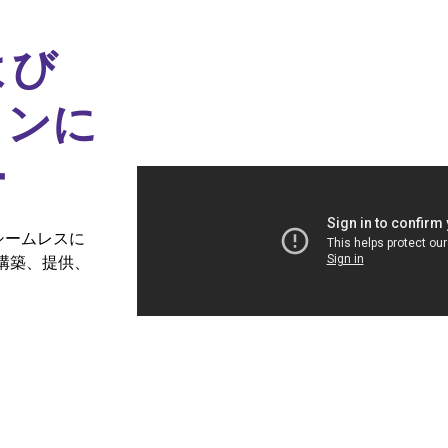
よび
ョンに
ー
をシームレスに
構築、提供、