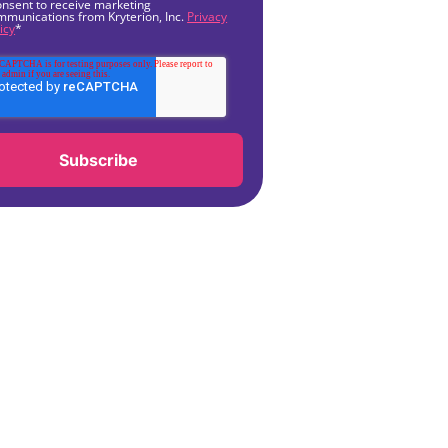
onsent to receive marketing
mmunications from Kryterion, Inc.
Privacy
icy
*