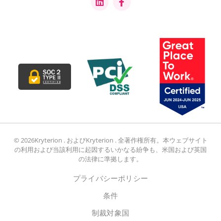
© 2026Kryterion . およびKryterion . 全著作権所有。本ウェブサイト
の利用および当該利用に起因するいかなる紛争も、米国および英国
の法律に準拠します。
プライバシーポリシー
条件
制裁対象国