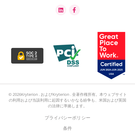
© 2026Kryterion . およびKryterion . 全著作権所有。本ウェブサイト
の利用および当該利用に起因するいかなる紛争も、米国および英国
の法律に準拠します。
プライバシーポリシー
条件