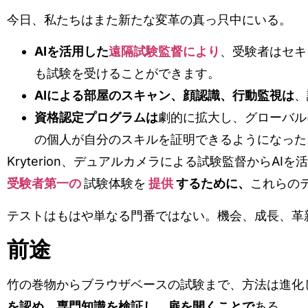
今日、私たちはまた新たな変革の真っ只中にいる。
AIを活用した
遠隔試験監督により
、受験者はセキ
も試験を受けることができます。
AIによる部屋のスキャン、顔認識、行動監視は
、
資格認定プログラムは
劇的に拡大し、グローバル
の個人が自分のスキルを証明できるようになった
Kryterion、デュアルカメラによる試験監督からAI
受験者第一の
試験体験を
提供
するために、
これらの
テストはもはや単なる門番ではない。機会、成長、革
前途
竹の巻物からブラウザベースの試験まで、方法は進化
を認め、専門知識を検証し、扉を開くことで
ある。