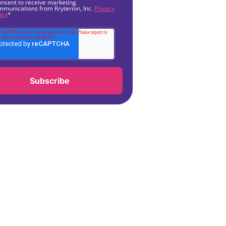
onsent to receive marketing
mmunications from Kryterion, Inc.
Privacy
icy
*