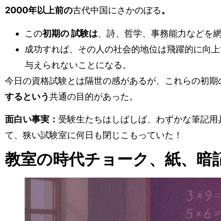
2000年以上前の
古代中国にさかのぼる
。
この
初期の
試験は
、詩、哲学、事務能力などを
成功すれば、その人の社会的地位は飛躍的に向上
与えられないことになる。
今日の資格試験とは隔世の感があるが、これらの初期
するという
共通の目的があった。
面白い事実：
受験生たちはしばしば、わずかな筆記用
て、狭い試験室に何日も閉じこもっていた！
教室の時代チョーク、紙、暗