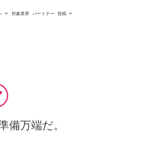
ン
対象業界
パートナー
投稿
準備万端だ。