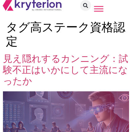
タグ
高ステーク資格認
定
見え隠れするカンニング：試
験不正はいかにして主流にな
ったか