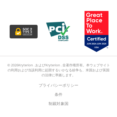
© 2026Kryterion . およびKryterion . 全著作権所有。本ウェブサイト
の利用および当該利用に起因するいかなる紛争も、米国および英国
の法律に準拠します。
プライバシーポリシー
条件
制裁対象国