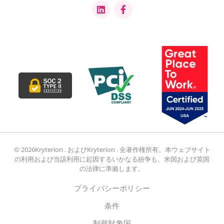
© 2026Kryterion . およびKryterion . 全著作権所有。本ウェブサイト
の利用および当該利用に起因するいかなる紛争も、米国および英国
の法律に準拠します。
プライバシーポリシー
条件
制裁対象国