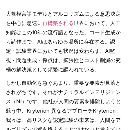
大規模言語モデルとアルゴリズムによる意思決定
を中心に急速に
再構築される
世界において、人工
知能はこの10年の流行語となった。コード生成か
ら詩作まで、AIはあらゆる場所に存在する。認
定・試験業界においても状況は変わらず、AI監
視・問題生成・採点は、拡張性とコスト削減の究
極の解決策として頻繁に謳われている。
しかし自動化を急ぐあまり、重要な要素が見落と
されがちです。それがナチュラルインテリジェン
ス（NI）です。他社が人間の要素を排除しようと
競う中、Kryterion 異なるアプローチKryterion 。
我々は、高リスクな認定試験の未来は、人間をア
ルゴリズムで置き換えることではないと考えてい