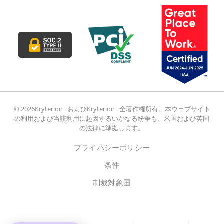
© 2026Kryterion . およびKryterion . 全著作権所有。本ウェブサイト
の利用および当該利用に起因するいかなる紛争も、米国および英国
の法律に準拠します。
プライバシーポリシー
条件
制裁対象国