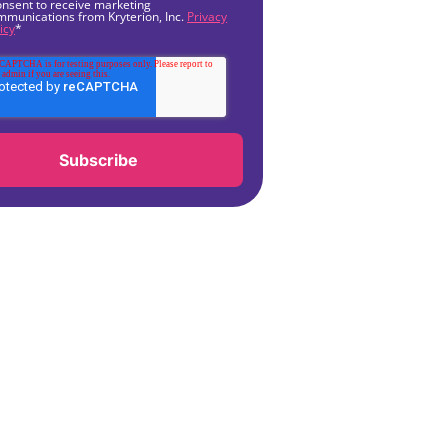
onsent to receive marketing
mmunications from Kryterion, Inc.
Privacy
icy
*