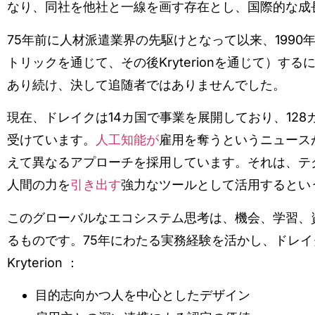
なり、同社を他社と一線を画す存在とし、国際的な成
75年前に人材派遣業界の先駆けとなって以来、199
トリックを通じて、その後Kryterionを通じて）
あり続け、決して追随者ではありませんでした。
現在、ドレイクは14カ国で事業を展開しており、12
受けています。
人工知能が
雇用を奪うというニュース
えて異なるアプローチを採用しています。それは、テク
人間の力を
引き出す
強力なツールとして活用するとい
このグローバルなエコシステム思考は、機会、学習、
るものです。75年にわたる実務経験を活かし、ドレイクとK
Kryterion ：
目的志向かつ人を中心としたデザイン