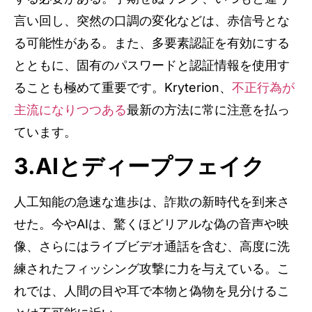
言い回し、突然の口調の変化などは、赤信号とな
る可能性がある。また、多要素認証を有効にする
とともに、固有のパスワードと認証情報を使用す
ることも極めて重要です。Kryterion、
不正行為が
主流になりつつある
最新の方法に常に注意を払っ
ています。
3.AIとディープフェイク
人工知能の急速な進歩は、詐欺の新時代を到来さ
せた。今やAIは、驚くほどリアルな偽の音声や映
像、さらにはライブビデオ通話を含む、高度に洗
練されたフィッシング攻撃に力を与えている。こ
れでは、人間の目や耳で本物と偽物を見分けるこ